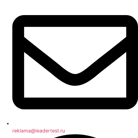
reklama@leadertest.ru