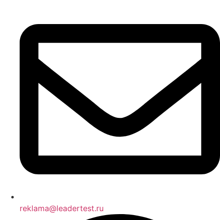
reklama@leadertest.ru