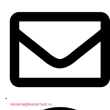
reklama@leadertest.ru