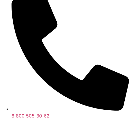
8 800 505‑30‑62