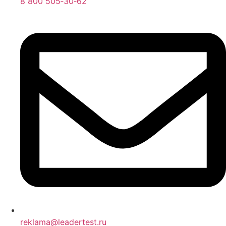
8 800 505‑30‑62
reklama@leadertest.ru