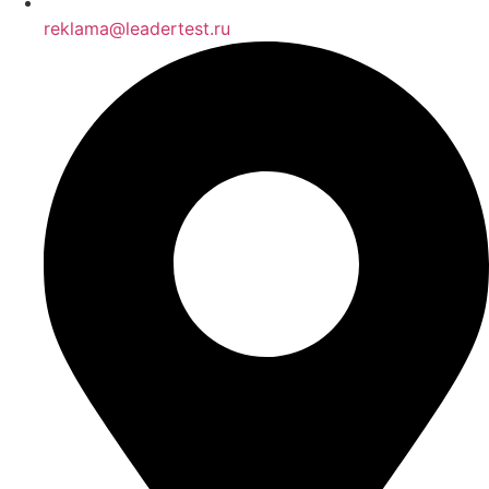
reklama@leadertest.ru