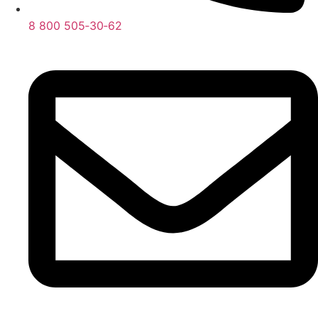
8 800 505‑30‑62