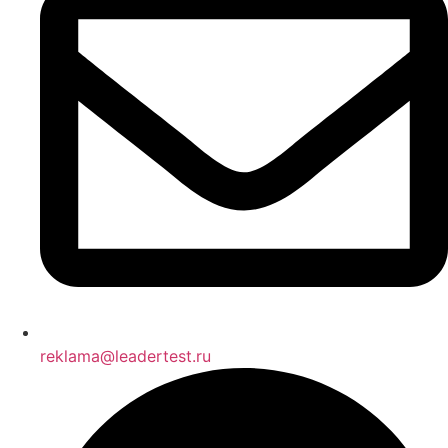
reklama@leadertest.ru