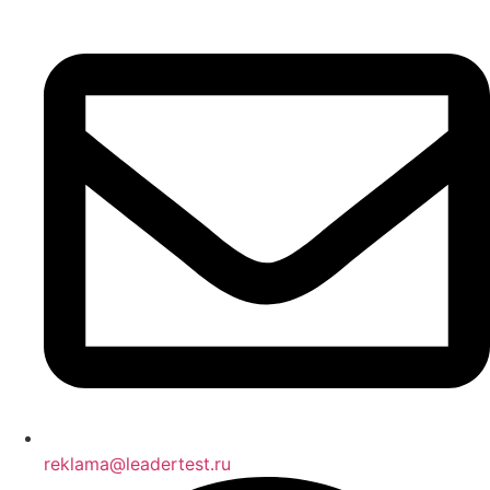
reklama@leadertest.ru