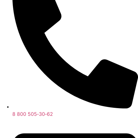
8 800 505‑30‑62