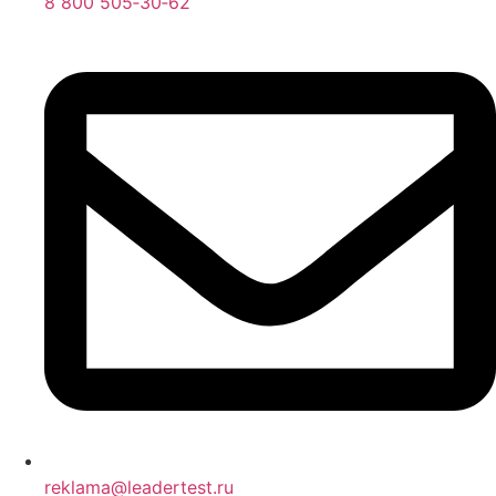
8 800 505‑30‑62
reklama@leadertest.ru