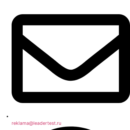
reklama@leadertest.ru