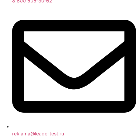
8 800 505‑30‑62
reklama@leadertest.ru