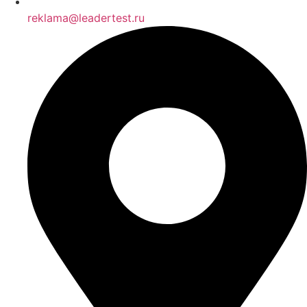
reklama@leadertest.ru