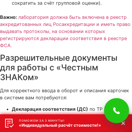
сократить за счёт групповой оценки).
Важно:
лаборатория должна быть включена в реестр
аккредитованных лиц Росаккредитации и иметь право
выдавать протоколы, на основании которых
регистрируются декларации соответствия в реестре
ФСА.
Разрешительные документы
для работы с «Честным
ЗНАКом»
Для корректного ввода в оборот и описания карточек
в системе вам потребуются:
Декларация соответствия (ДС)
по ТР ТС
034/2013 и сопутствующим техрегламентам. Она
ПОМОЖЕМ ЗА 3 МИНУТЫ!
регистрируется в реестре Федеральной службы
«Индивидуальный расчёт стоимости!»
по аккредитации (ФСА) на основании протоколов