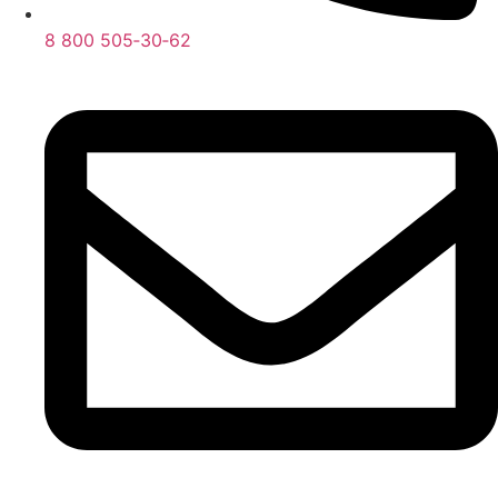
8 800 505‑30‑62