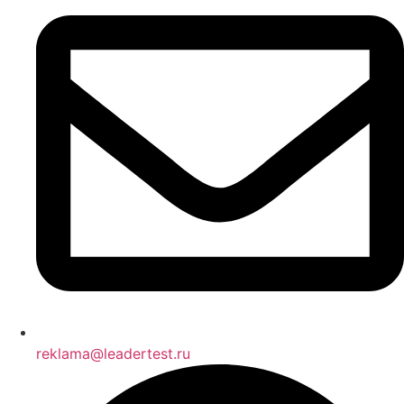
reklama@leadertest.ru