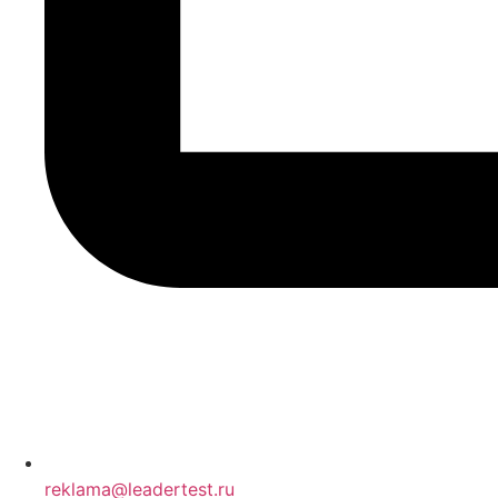
reklama@leadertest.ru