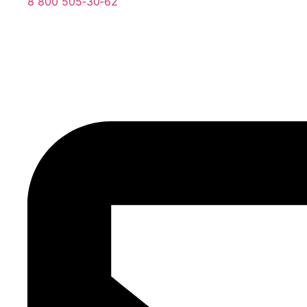
8 800 505‑30‑62